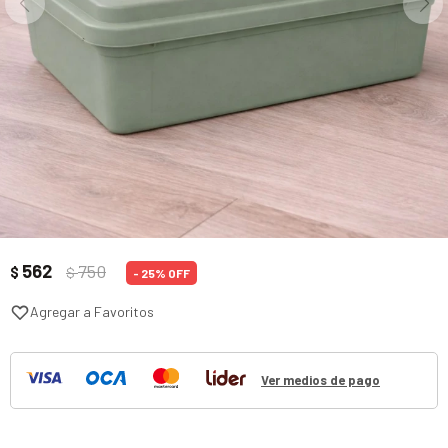
562
750
$
$
25
Ver medios de pago