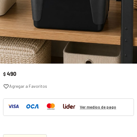
490
$
Ver medios de pago