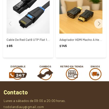
Cable De Red Cat6 UTP Flat 1 Metro
Adaptador HDMI Macho A Hembra Vention - NEGRO
95
145
$
$
Contacto
Lunes a sábados de 09:00 a 20:00 horas.
todolandiauy@gmail.com