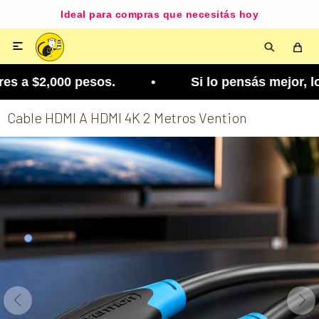
Ideal para compras que necesitás hoy

s a $2,000 pesos. • Si lo pensás mejor, lo podés 
Cable HDMI A HDMI 4K 2 Metros Vention