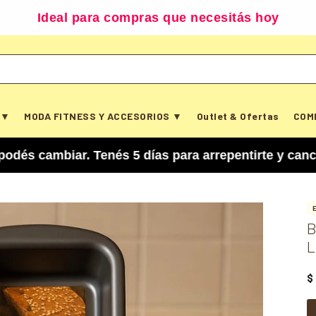
Ideal para compras que necesitás hoy
 ▼
MODA FITNESS Y ACCESORIOS ▼
Outlet & Ofertas
COM
iar. Tenés 5 días para arrepentirte y cancelar tu
B
L
$