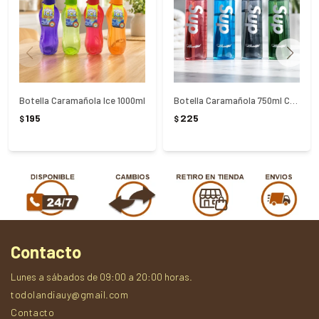
Botella Caramañola Ice 1000ml
Botella Caramañola 750ml Colores Surtidos
195
225
$
$
Contacto
Lunes a sábados de 09:00 a 20:00 horas.
todolandiauy@gmail.com
Contacto