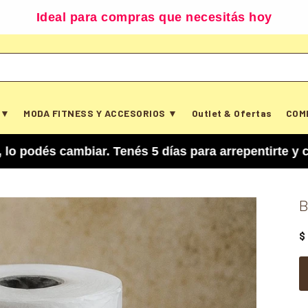
Ideal para compras que necesitás hoy
 ▼
MODA FITNESS Y ACCESORIOS ▼
Outlet & Ofertas
COM
mbiar. Tenés 5 días para arrepentirte y cancelar
B
$