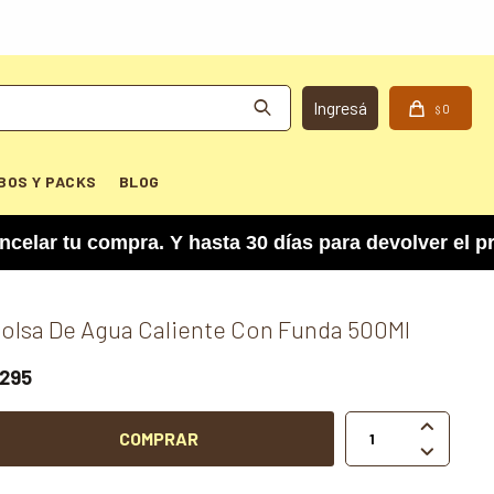
0
$
BOS Y PACKS
BLOG
tu compra. Y hasta 30 días para devolver el produ
olsa De Agua Caliente Con Funda 500Ml
295

COMPRAR
