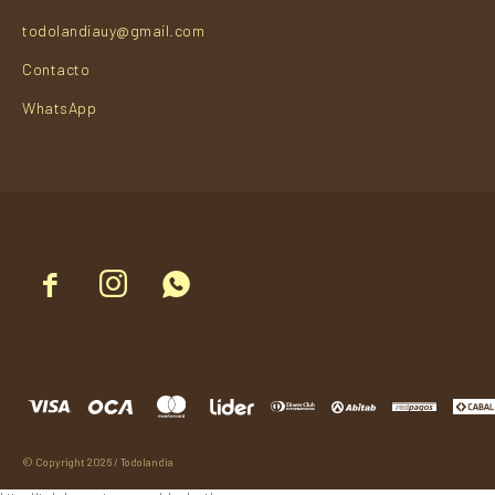
todolandiauy@gmail.com
Contacto
WhatsApp



© Copyright 2026 / Todolandia