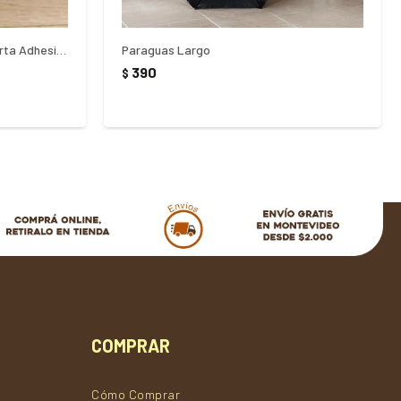
Burlete Zocalo en PVC para Puerta Adhesivo 100cm
Paraguas Largo
390
$
COMPRAR
Cómo Comprar