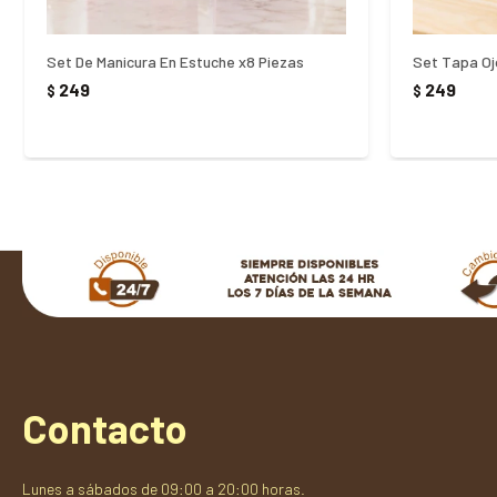
Set De Manicura En Estuche x8 Piezas
249
249
$
$
Contacto
Lunes a sábados de 09:00 a 20:00 horas.