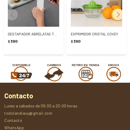
DESTAPADOR ABRELATAS TRAMONTINA MARFFIM ACERO INOXIDABLE
EXPRIMIDOR CRISTAL COVEY
390
390
$
$
Contacto
Lunes a sábados de 09:00 a 20:00 horas.
todolandiauy@gmail.com
Contacto
WhatsApp