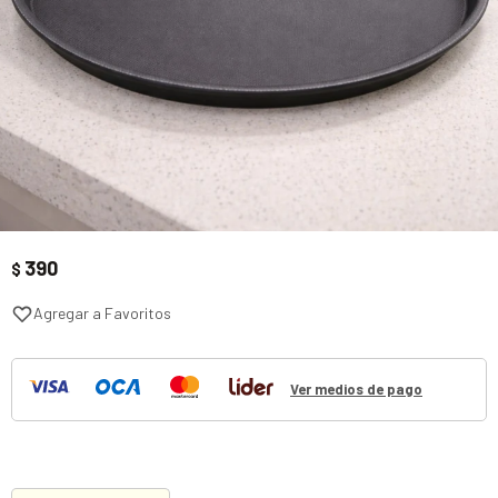
390
$
Ver medios de pago