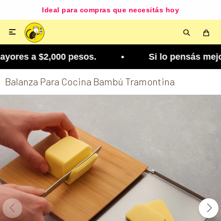
Ideal para compras que necesitás hoy

ores a $2,000 pesos. • Si lo pensás mejor, lo po
Balanza Para Cocina Bambú Tramontina