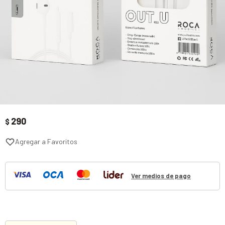
290
$
Ver medios de pago