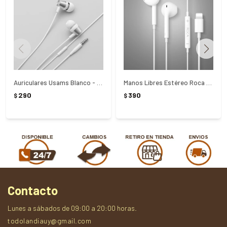
Auriculares Usams Blanco - Blanco
Manos Libres Estéreo Roca Lightning - NEGRO
290
390
$
$
Contacto
Lunes a sábados de 09:00 a 20:00 horas.
todolandiauy@gmail.com