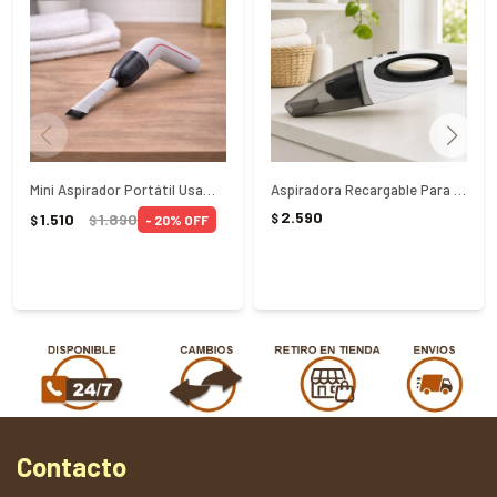
Mini Aspirador Portátil Usams - Blanco
Aspiradora Recargable Para Auto Punktal PK-410
2.590
1.510
1.890
$
20
$
$
Contacto