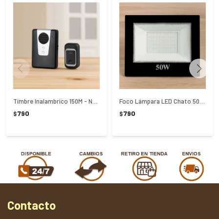
Timbre Inalambrico 150M - NEGRO
Foco Lámpara LED Chato 50 W
790
790
$
$
Contacto