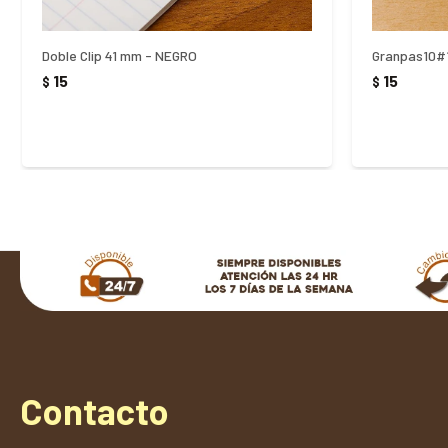
Doble Clip 41 mm - NEGRO
Granpas10#
15
15
$
$
Contacto