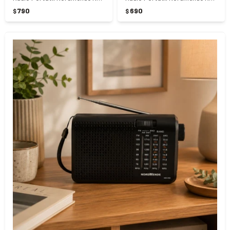
790
690
$
$