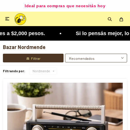
Ideal para compras que necesitás hoy

a $2,000 pesos. • Si lo pensás mejor, lo podés c
Bazar Nordmende
Recomendados
Filtrando por:
Nordmende