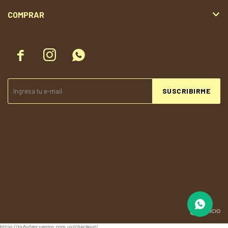
COMPRAR



SUSCRIBIRME
© Copyright 2026 / Todolandia
https://tododescuentos.com.uy/checkout/