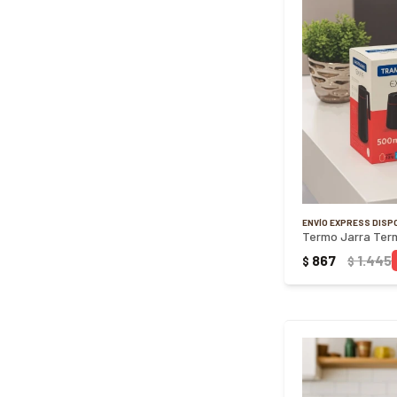
ENVÍO EXPRESS DISP
867
1.445
$
$