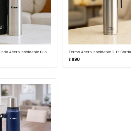
Termo Bala con Funda Acero inoxidable Cuori 1 litro - PLATEADO
Termo Acero Inoxidable 1Lts Corri
890
$