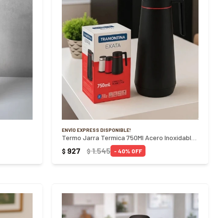
ENVÍO EXPRESS DISPONIBLE!
Termo Jarra Termica 750Ml Acero Inoxidable Tramontina - NEGRO
927
1.545
$
$
40