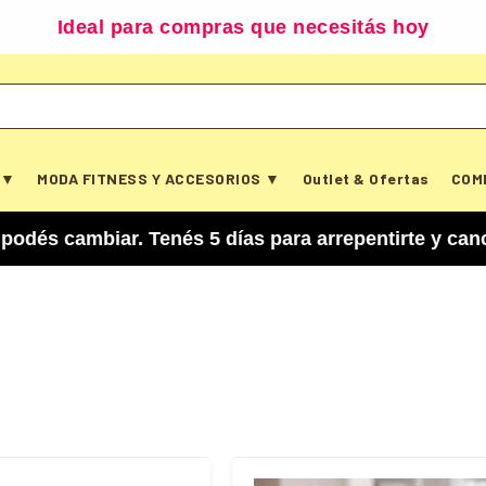
Ideal para compras que necesitás hoy
 ▼
MODA FITNESS Y ACCESORIOS ▼
Outlet & Ofertas
COM
Tenés 5 días para arrepentirte y cancelar tu comp