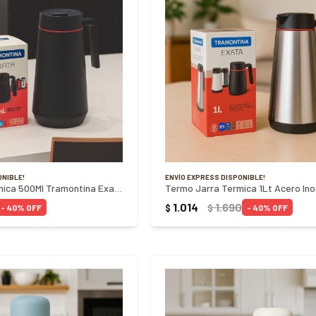
ONIBLE!
ENVÍO EXPRESS DISPONIBLE!
Termo Jarra Termica 500Ml Tramontina Exata - NEGRO
1.014
1.690
$
$
40
40