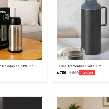
Termomate Acero Inoxidable 570Ml Brio - PLATEADO
Termo Tramontina Exata 1Lts
756
890
$
$
15