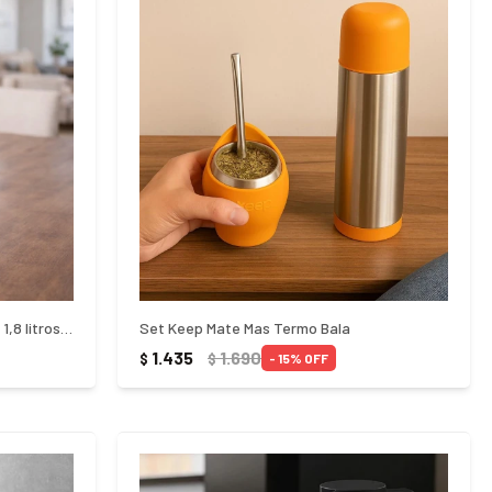
Termo Tramontina con Sifon Exata 1,8 litros - BEIGE
Set Keep Mate Mas Termo Bala
1.435
1.690
$
$
15