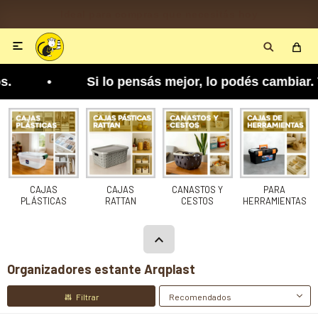
Disponible según zona y cobertura

. • Si lo pensás mejor, lo podés cambiar. Tenés 
CAJAS
CAJAS
CANASTOS Y
PARA
PLÁSTICAS
RATTAN
CESTOS
HERRAMIENTAS
Organizadores estante Arqplast
Recomendados