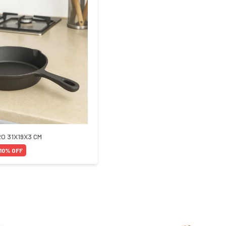
O 31X19X3 CM
10