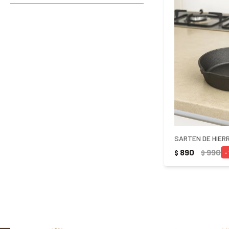
SARTEN DE HIERR
890
990
$
$