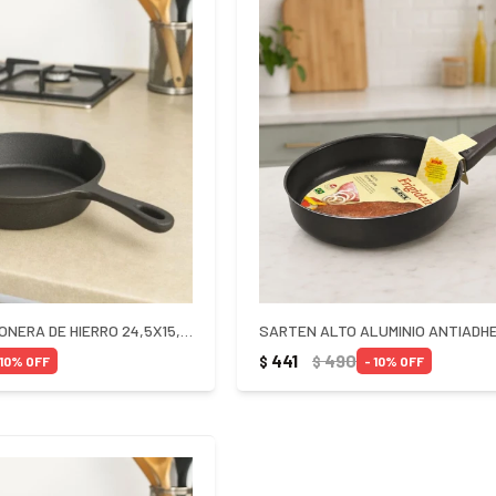
SARTEN PROVOLONERA DE HIERRO 24,5X15,6X3CM
441
490
$
$
10
10