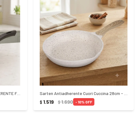
SARTEN ALTO ALUMINIO ANTIADHERENTE FORTALEZA 19CM
Sarten Antiadherente Cuori Cuccina 28cm - BEIGE
1.519
1.690
$
$
10