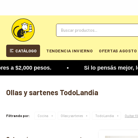
CATÁLOGO
TENDENCIA INVIERNO
OFERTAS AGOSTO
 a $2,000 pesos. • Si lo pensás mejor, lo podés 
Ollas y sartenes TodoLandia
Quitar f
Filtrando por:
Cocina
Ollas y sartenes
TodoLandia