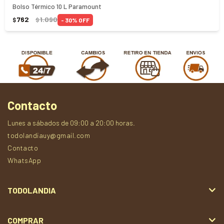
Bolso Térmico 10 L Paramount
762
1.090
30
$
$
Contacto
Lunes a sábados de 09:00 a 20:00 horas.
todolandiauy@gmail.com
Contacto
WhatsApp
TODOLANDIA
COMPRAR