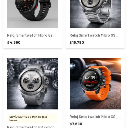
Reloj Smartwatch Mibro Gs Pro 1.43 - NEGRO
Reloj Smartwatch Mibro GS Explorer S Titanium
4.590
15.790
$
$
Reloj Smartwatch Mibro GS Explorer S
ENVÍO EXPRESS Menos de 2
horas
7.690
$
Reloj Smartwatch GS Explorer S Titanium Silicona