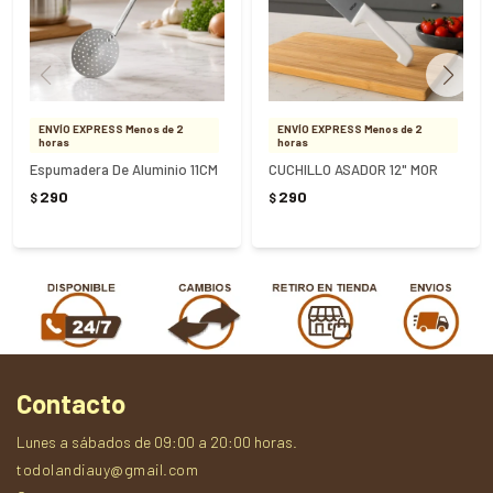
ENVÍO EXPRESS Menos de 2
ENVÍO EXPRESS Menos de 2
horas
horas
Espumadera De Aluminio 11CM
CUCHILLO ASADOR 12" MOR
290
290
$
$
Contacto
Lunes a sábados de 09:00 a 20:00 horas.
todolandiauy@gmail.com