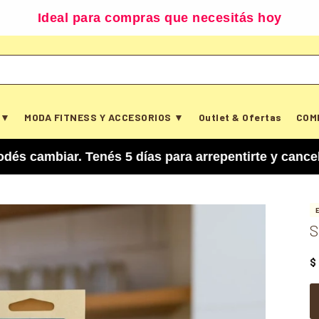
Ideal para compras que necesitás hoy
 ▼
MODA FITNESS Y ACCESORIOS ▼
Outlet & Ofertas
COM
ar. Tenés 5 días para arrepentirte y cancelar tu
S
$