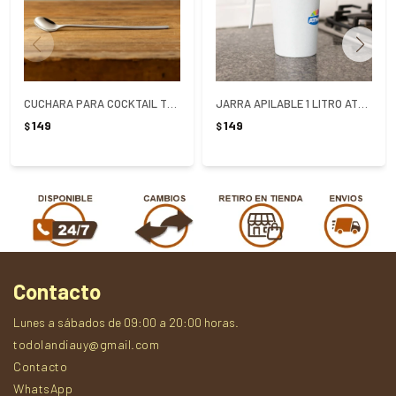
CUCHARA PARA COCKTAIL TRAMONTINA 30CM
JARRA APILABLE 1 LITRO ATMA
149
149
$
$
Contacto
Lunes a sábados de 09:00 a 20:00 horas.
todolandiauy@gmail.com
Contacto
WhatsApp