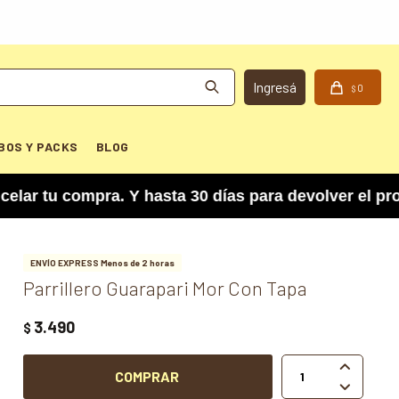
0
$
BOS Y PACKS
BLOG
compra. Y hasta 30 días para devolver el product
ENVÍO EXPRESS Menos de 2 horas
Parrillero Guarapari Mor Con Tapa
3.490
$

COMPRAR
