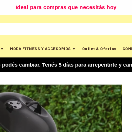
Ideal para compras que necesitás hoy
 ▼
MODA FITNESS Y ACCESORIOS ▼
Outlet & Ofertas
COM
ar. Tenés 5 días para arrepentirte y cancelar tu 