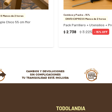
Combos y Packs -15%
S Menos de 2 horas
ENVÍO EXPRESS Menos de 2 horas
ple Chico 55 cm Mor
Pack Parrillero + Utensilios + P
2.738
3.225
$
$
15
TODOLANDIA