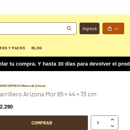
0
$
BOS Y PACKS
BLOG
compra. Y hasta 30 días para devolver el product
ENVÍO EXPRESS Menos de 2 horas
arrillero Arizona Mor 65 × 44 × 73 cm
2.290

COMPRAR
