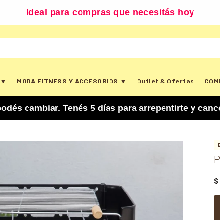
Ideal para compras que necesitás hoy
 ▼
MODA FITNESS Y ACCESORIOS ▼
Outlet & Ofertas
COM
ar. Tenés 5 días para arrepentirte y cancelar tu 
P
$