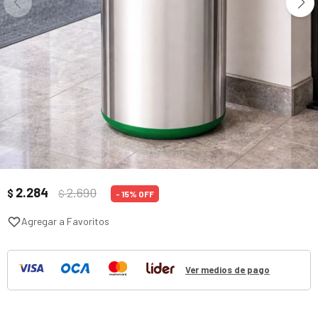
2.284
2.690
$
$
15
Ver medios de pago