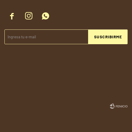



SUSCRIBIRME
© Copyright 2026 / Todolandia