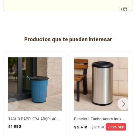
Productos que te pueden interesar
TACHO PAPELERA ARQPLAST 100 LITROS COLOR 54X64CM
Papelera Tacho Acero Inox Basculante Tramontina 40Lts - PLATEADO
1.690
2.418
2.690
$
10
$
$