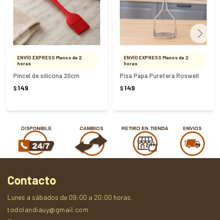
ENVÍO EXPRESS Menos de 2
ENVÍO EXPRESS Menos de 2
horas
horas
Pincel de silicona 20cm
Pisa Papa Puretera Roswell
149
149
$
$
Contacto
Lunes a sábados de 09:00 a 20:00 horas.
todolandiauy@gmail.com