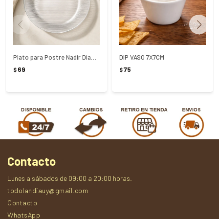
Plato para Postre Nadir Diamante Duralex Transparente 19cm
DIP VASO 7X7CM
69
75
$
$
Contacto
Lunes a sábados de 09:00 a 20:00 horas.
todolandiauy@gmail.com
Contacto
WhatsApp