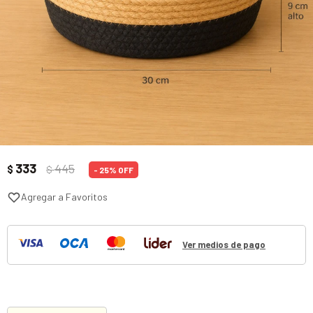
333
445
$
$
25
Ver medios de pago