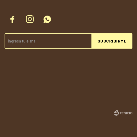



SUSCRIBIRME
© Copyright 2026 / Todolandia