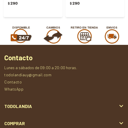
290
290
$
$
Contacto
Lunes a sábados de 09:00 a 20:00 horas.
todolandiauy@gmail.com
Contacto
WhatsApp
TODOLANDIA
COMPRAR