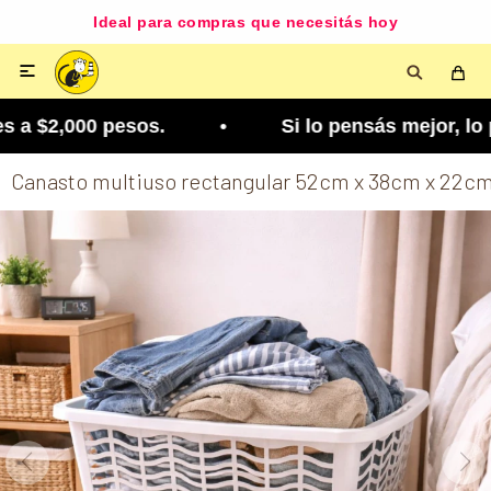
Ideal para compras que necesitás hoy

a $2,000 pesos. • Si lo pensás mejor, lo podés c
Canasto multiuso rectangular 52cm x 38cm x 22c