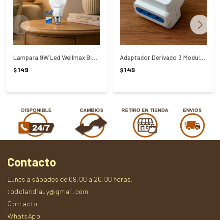
Lampara 9W Led Wellmax Blanca Fria
Adaptador Derivado 3 Modulares
149
149
$
$
Contacto
Lunes a sábados de 09:00 a 20:00 horas.
todolandiauy@gmail.com
Contacto
WhatsApp