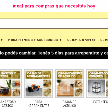
Ideal para compras que necesitás hoy
 ▼
MODA FITNESS Y ACCESORIOS ▼
Outlet & Ofertas
COM
cambiar. Tenés 5 días para arrepentirte y cancel
CANASTOS Y
PARA
CAJAS DE
ESTANTES
CESTOS
HERRAMIENTAS
ACRÍLICO