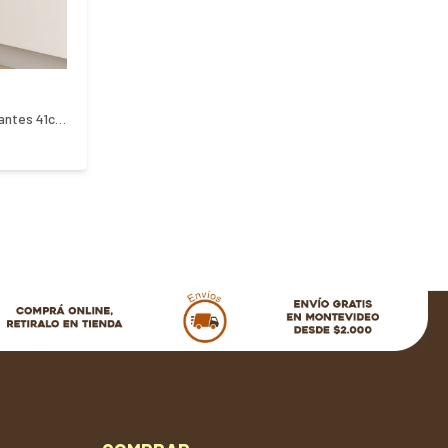
Estante organizador frutero 3 estantes 41cm x 23cm x 63cm - NEGRO