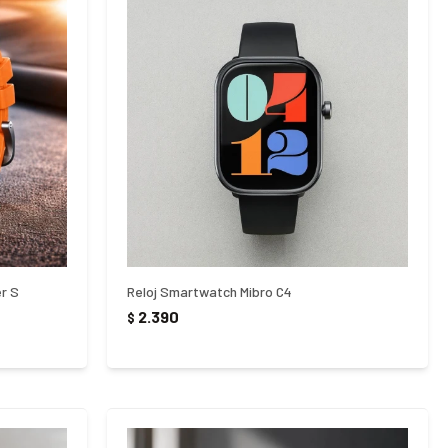
r S
Reloj Smartwatch Mibro C4
2.390
$