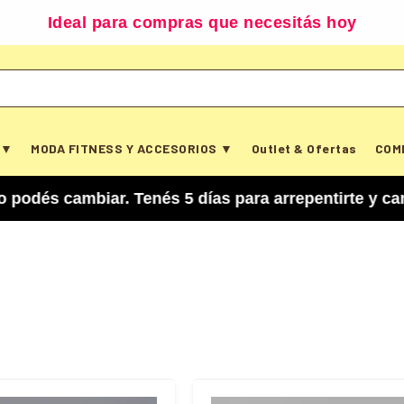
Ideal para compras que necesitás hoy
 ▼
MODA FITNESS Y ACCESORIOS ▼
Outlet & Ofertas
COM
biar. Tenés 5 días para arrepentirte y cancelar 