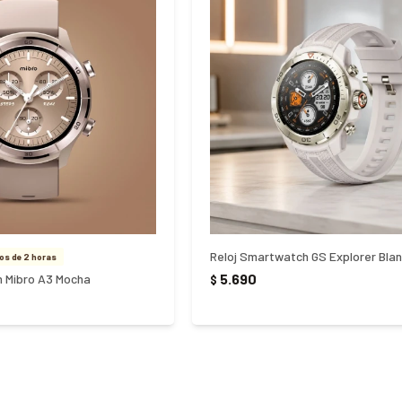
Reloj Smartwatch GS Explorer Bla
s de 2 horas
5.690
h Mibro A3 Mocha
$