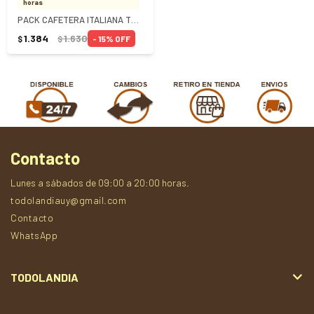
horas
PACK CAFETERA ITALIANA TRAMONTINA + 2 TAZAS CON PLATO
1.384
1.630
15
$
$
Contacto
Lunes a sábados de 09:00 a 20:00 horas.
todolandiauy@gmail.com
Contacto
WhatsApp
TODOLANDIA