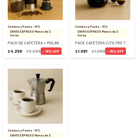
Combos y Packs -15%
Combos y Packs -15%
ENVÍO EXPRESS Menos de 2
ENVÍO EXPRESS Menos de 2
horas
horas
PACK DE CAFETERA + MOLINILLO + FRASCO VIDRIO
PACK CAFETERA C/FILTRO TRAMONTINA +2 TAZAS DOBLE PARED
4.266
5.025
1.681
1.980
15
15
$
$
$
$
Combos y Packs -15%
ENVÍO EXPRESS Menos de 2