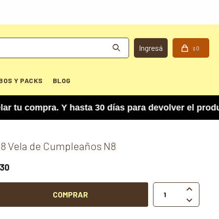
0
$
BOS Y PACKS
BLOG
 compra. Y hasta 30 días para devolver el produc
8 Vela de Cumpleaños N8
30

COMPRAR
