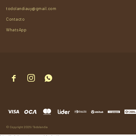
todolandiauy@gmail.com
Contacto
WhatsApp



© Copyright 2026 / Todolandia