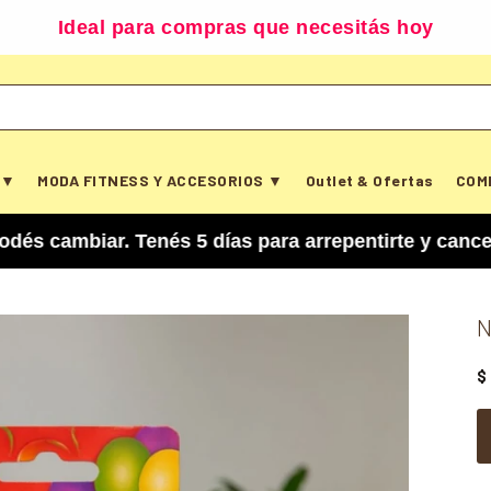
Ideal para compras que necesitás hoy
 ▼
MODA FITNESS Y ACCESORIOS ▼
Outlet & Ofertas
COM
iar. Tenés 5 días para arrepentirte y cancelar tu
N
$