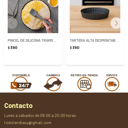
PINCEL DE SILICONA TRAMONTINA MOLDE
TARTERA ALTA DESMONTABLE 24X5CM - NEGRO
390
390
$
$
Contacto
Lunes a sábados de 09:00 a 20:00 horas.
todolandiauy@gmail.com