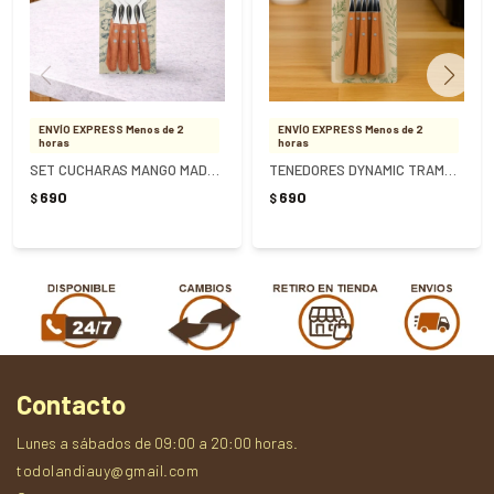
ENVÍO EXPRESS Menos de 2
ENVÍO EXPRESS Menos de 2
horas
horas
SET CUCHARAS MANGO MADERA DYNAMIC X 12 - MARRON
TENEDORES DYNAMIC TRAMONTINA 12 UNIDADES
690
690
$
$
Contacto
Lunes a sábados de 09:00 a 20:00 horas.
todolandiauy@gmail.com