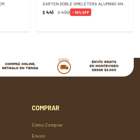
CM
SARTEN DOBLE OMELETERA ALUMINIO ANTIADHERENTE FORTALEZA 14CM
441
490
$
$
10
COMPRAR
Cómo Comprar
Envios