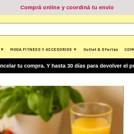
Comprá online y coordiná tu envío
 ▼
MODA FITNESS Y ACCESORIOS ▼
Outlet & Ofertas
COM
u compra. Y hasta 30 días para devolver el produ