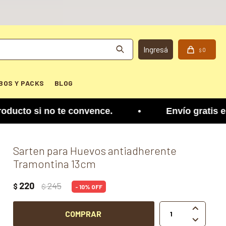
0
$
BOS Y PACKS
BLOG
cto si no te convence. •
Envío gratis en Mon
Sarten para Huevos antiadherente
Tramontina 13cm
220
245
$
$
10

COMPRAR
