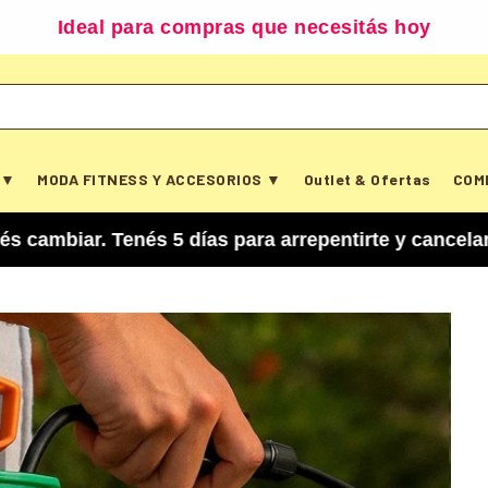
Ideal para compras que necesitás hoy
 ▼
MODA FITNESS Y ACCESORIOS ▼
Outlet & Ofertas
COM
 Tenés 5 días para arrepentirte y cancelar tu co