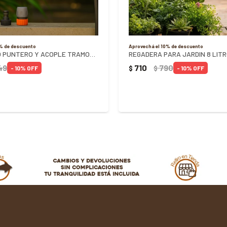
0% de descuento
Aprovechá el 10% de descuento
KIT DE RIEGO PUNTERO Y ACOPLE TRAMONTINA 3 PIEZAS
REGADERA PARA JARDIN 8 LIT
49
710
790
$
$
10
10