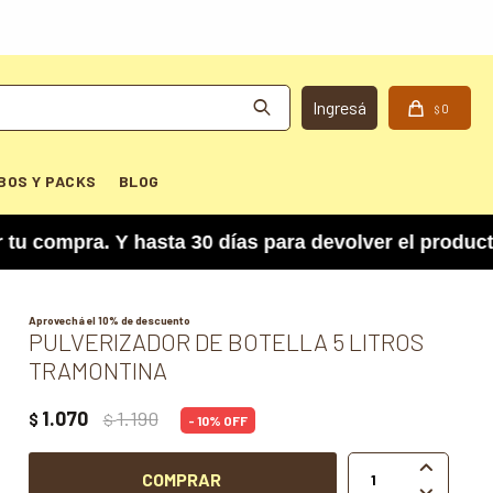
0
$
BOS Y PACKS
BLOG
mpra. Y hasta 30 días para devolver el producto s
Aprovechá el 10% de descuento
PULVERIZADOR DE BOTELLA 5 LITROS
TRAMONTINA
1.070
1.190
$
$
10

COMPRAR
