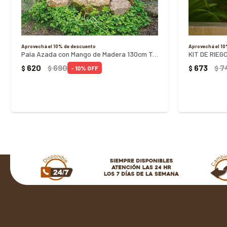
Aprovechá el 10% de descuento
Aprovechá el 1
Pala Azada con Mango de Madera 130cm Tramontina
620
690
673
7
$
$
$
$
10