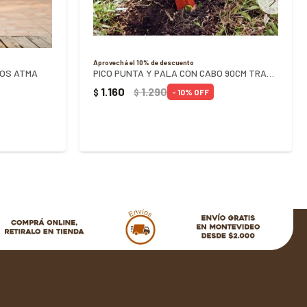
Aprovechá el 10% de descuento
ROS ATMA
PICO PUNTA Y PALA CON CABO 90CM TRAMONTINA
1.160
1.290
$
$
10