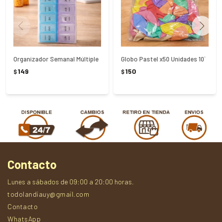
Organizador Semanal Múltiple
Globo Pastel x50 Unidades 10`
149
150
$
$
Contacto
Lunes a sábados de 09:00 a 20:00 horas.
todolandiauy@gmail.com
Contacto
WhatsApp