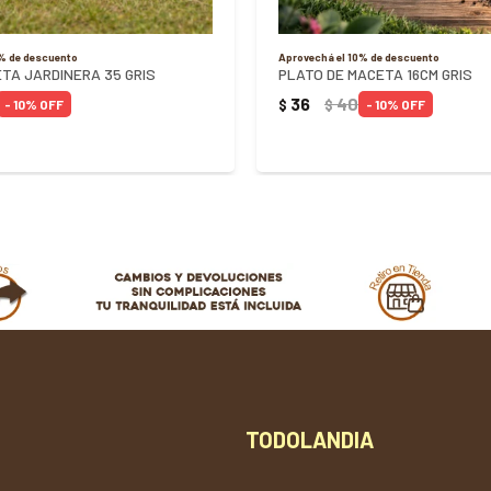
0% de descuento
Aprovechá el 10% de descuento
TA JARDINERA 35 GRIS
PLATO DE MACETA 16CM GRIS
36
40
$
$
10
10
TODOLANDIA