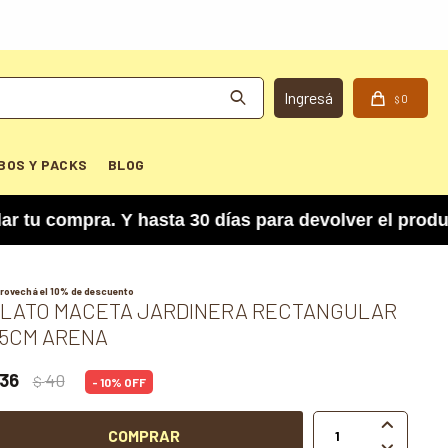
0
$
BOS Y PACKS
BLOG
compra. Y hasta 30 días para devolver el product
rovechá el 10% de descuento
LATO MACETA JARDINERA RECTANGULAR
5CM ARENA
36
40
$
10

COMPRAR
