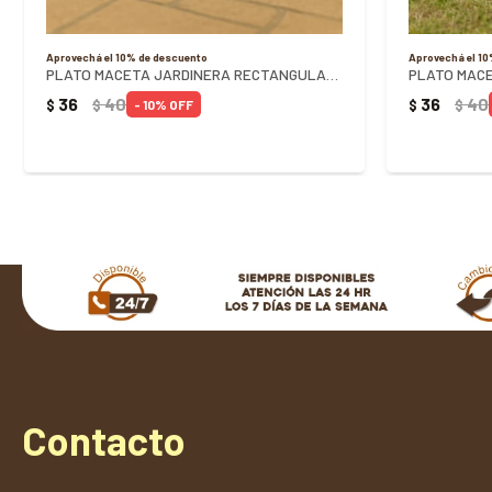
Aprovechá el 10% de descuento
Aprovechá el 1
PLATO MACETA JARDINERA RECTANGULAR 35CM - NEGRO
PLATO MACE
36
40
36
40
$
$
$
$
10
Contacto