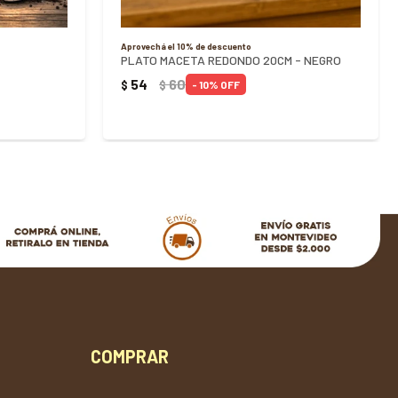
Aprovechá el 10% de descuento
PLATO MACETA REDONDO 20CM - NEGRO
54
60
$
$
10
COMPRAR