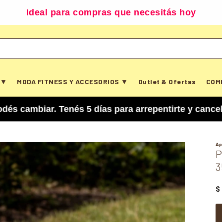
Ideal para compras que necesitás hoy
 ▼
MODA FITNESS Y ACCESORIOS ▼
Outlet & Ofertas
COM
ar. Tenés 5 días para arrepentirte y cancelar tu 
Ap
P
3
$