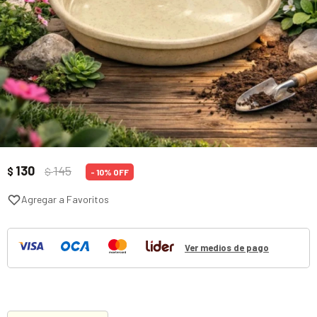
130
145
$
$
10
Ver medios de pago