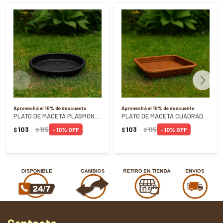
Aprovechá el 10% de descuento
Aprovechá el 10% de descuento
PLATO DE MACETA PLASMONT N4 NEGRO REF 0220
PLATO DE MACETA CUADRADO TERRACOTA PLASMONT
103
115
103
115
10
10
$
$
$
$