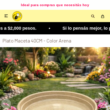
Ideal para compras que necesitás hoy

 $2,000 pesos. • Si lo pensás mejor, lo podés ca
Plato Maceta 40CM - Color Arena