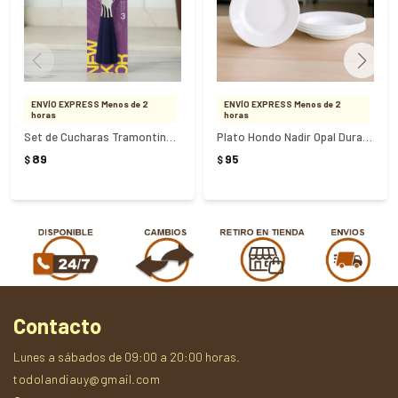
ENVÍO EXPRESS Menos de 2
ENVÍO EXPRESS Menos de 2
horas
horas
Set de Cucharas Tramontina x 3 unidades New Kolor Azul
Plato Hondo Nadir Opal Duralex Blanco 23cm
89
95
$
$
Contacto
Lunes a sábados de 09:00 a 20:00 horas.
todolandiauy@gmail.com