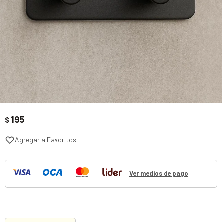
195
$
Ver medios de pago