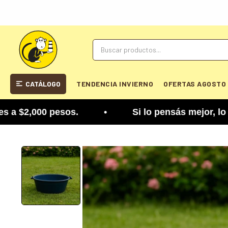
CATÁLOGO
TENDENCIA INVIERNO
OFERTAS AGOSTO
2,000 pesos. • Si lo pensás mejor, lo podés cambi