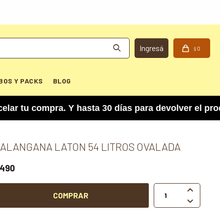
0
$
BOS Y PACKS
BLOG
 compra. Y hasta 30 días para devolver el produc
ALANGANA LATON 54 LITROS OVALADA
490

COMPRAR
