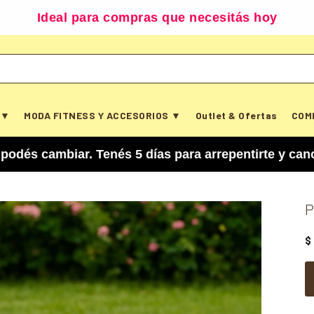
Ideal para compras que necesitás hoy
 ▼
MODA FITNESS Y ACCESORIOS ▼
Outlet & Ofertas
COM
ar. Tenés 5 días para arrepentirte y cancelar tu
P
$