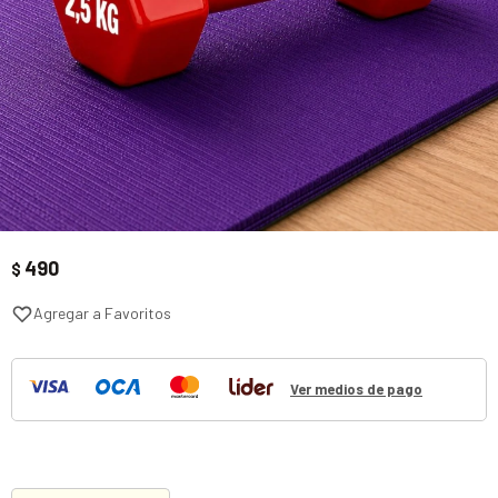
490
$
Ver medios de pago