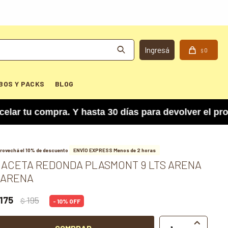
0
$
BOS Y PACKS
BLOG
u compra. Y hasta 30 días para devolver el produc
rovechá el 10% de descuento
ENVÍO EXPRESS Menos de 2 horas
ACETA REDONDA PLASMONT 9 LTS ARENA
 ARENA
175
195
$
10
