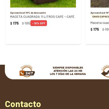
Aprovechá el 10% de descuento
Aprovechá el 1
MACETA CUADRADA 11 LITROS CAFE - CAFÉ
ENVÍO EXPRES
175
195
$
$
10
175
19
$
$
Contacto