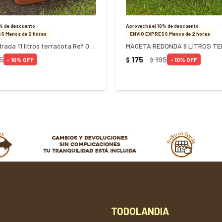
0% de descuento
Aprovechá el 10% de descuento
S Menos de 2 horas
ENVÍO EXPRESS Menos de 2 horas
Maceta cuadrada 11 litros terracota Ref 0217 - TERRACOTA
5
175
195
$
$
10
10
TODOLANDIA