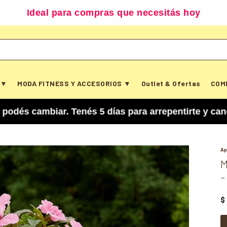
Ideal para compras que necesitás hoy
 ▼
MODA FITNESS Y ACCESORIOS ▼
Outlet & Ofertas
COM
iar. Tenés 5 días para arrepentirte y cancelar t
Ap
M
-
$