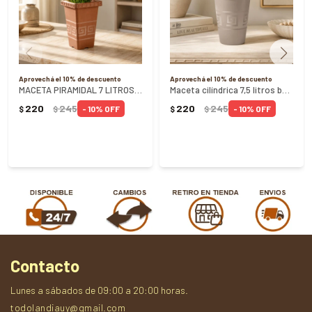
Aprovechá el 10% de descuento
Aprovechá el 10% de descuento
MACETA PIRAMIDAL 7 LITROS TERRACOTA
Maceta cilíndrica 7,5 litros beige
220
245
220
245
10
10
$
$
$
$
Contacto
Lunes a sábados de 09:00 a 20:00 horas.
todolandiauy@gmail.com