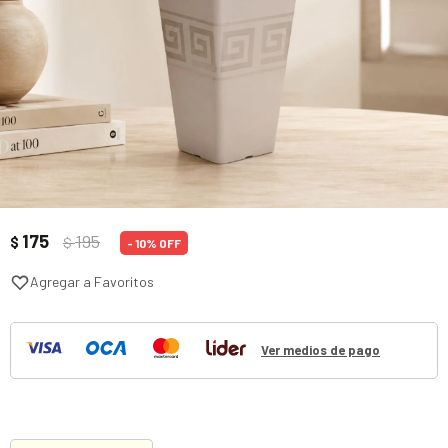
175
195
$
$
10
Ver medios de pago