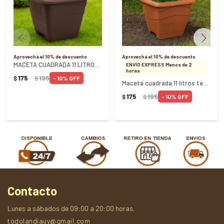
Aprovechá el 10% de descuento
Aprovechá el 10% de descuento
MACETA CUADRADA 11 LITROS CAFE - CAFÉ
ENVÍO EXPRESS Menos de 2
horas
175
195
10
$
$
Maceta cuadrada 11 litros terracota Ref 0217 - TERRACOTA
175
195
10
$
$
Contacto
Lunes a sábados de 09:00 a 20:00 horas.
todolandiauy@gmail.com