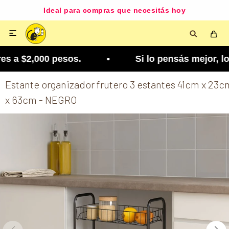
Ideal para compras que necesitás hoy

s a $2,000 pesos. • Si lo pensás mejor, lo podés 
Estante organizador frutero 3 estantes 41cm x 23c
x 63cm - NEGRO