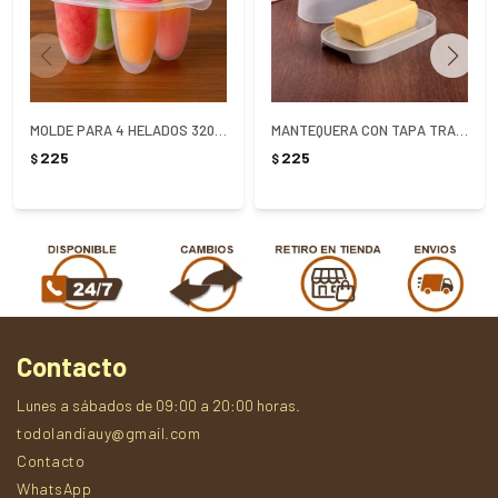
MOLDE PARA 4 HELADOS 320ml
MANTEQUERA CON TAPA TRAMONTINA 550ML
225
225
$
$
Contacto
Lunes a sábados de 09:00 a 20:00 horas.
todolandiauy@gmail.com
Contacto
WhatsApp